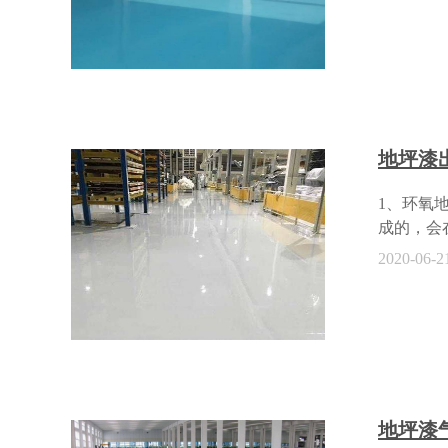
一道涂层
没有使用
线折射导
度会导致
(相对湿
地坪漆
1、环氧
成的，会
可以避免
2020-06-2
切割缝、
中长期受
细小的裂
是设计时
裂缝。是
显的凹凸
并碾压密
地坪漆
等应力处