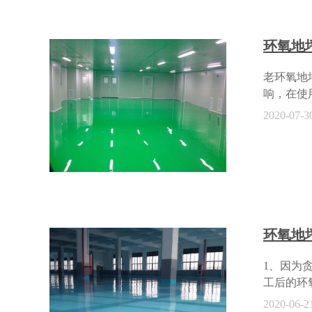
漆和水性
力，固化
公大楼、
环氧地
能，也具
老环氧地
响，在使
让地面看
2020-07-3
地坪漆已
物质，需
处理？对
的地坪漆
可根据实
面有裂缝
打磨机及
环氧地
一般来说
要进行局
1、因为
的涂刷成
工后的环
进行正常
求加入了
2020-06-2
相应耐磨