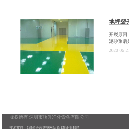
稀释剂如
层完全干
以看出，
地坪裂
施工规范
乎失去的
开裂原因
泥砂浆后
分层分段
2020-06-2
时及时浇
固。 解
裂的原因
后在裂缝
新安装。
加不必要
版权所有 深圳市曙升净化设备有限公司
技术支持：
138多语言智慧网站
&
138企业邮箱