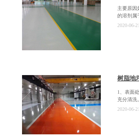
力发展方
主要原因
的溶剂属
溶剂是组
2020-06-2
人体局部
对的预防
的伤害，
工现场的
挥发物质
方可进行
场的门窗
树脂地
尘比较大
闭现场可
1、表面
经干了，
充分清洗
了。现代
光老化，
2020-06-2
防腐，所
太大（相
工具，而
湿度不宜
耐候性和
防：施工