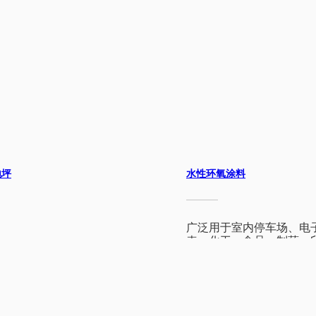
地坪
水性环氧涂料
广泛用于室内停车场、电
表、化工、食品、制药、
等需要防尘处理的车间及