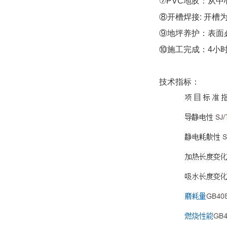
⑦PVC地胶：从中
⑧开槽焊接: 开
⑨地坪养护：表面
⑩施工完成：4小
技术指标：