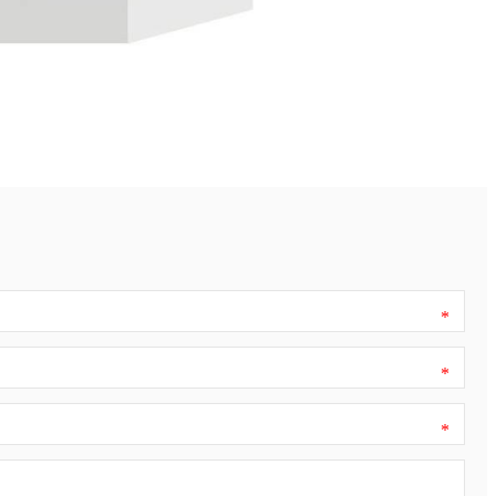
*
*
*