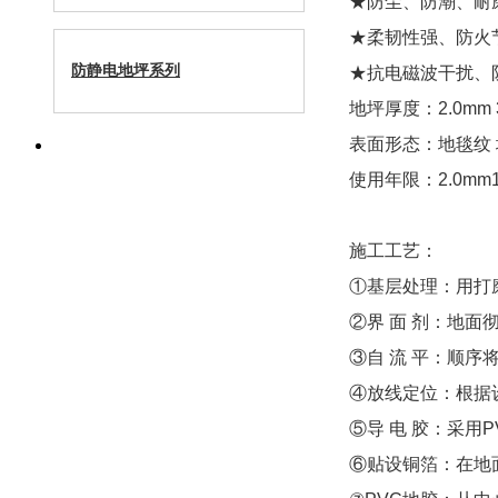
★防尘、防潮、耐
★柔韧性强、防火
防静电地坪系列
★抗电磁波干扰、
地坪厚度：2.0mm 
表面形态：地毯纹 
使用年限：2.0mm1
施工工艺：
①基层处理：用打
②界 面 剂：地
③自 流 平：顺序
④放线定位：根据
⑤导 电 胶：采
⑥贴设铜箔：在地