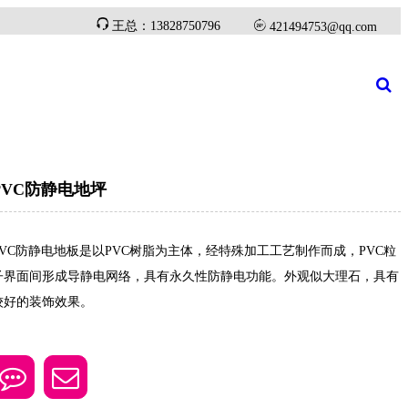
王总：13828750796
421494753@qq.com
新闻资讯
施工工艺
联系我们
PVC防静电地坪
PVC防静电地板是以PVC树脂为主体，经特殊加工工艺制作而成，PVC粒
子界面间形成导静电网络，具有永久性防静电功能。外观似大理石，具有
较好的装饰效果。

