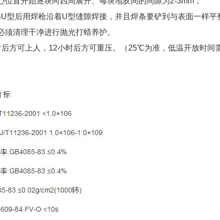
心位置开始逐块向四周展开、每块地胶间的间隙为2-3mm；
槽为U型后用焊枪沿着U型缝隙焊接，并且焊条要铲到与表面一样平
必须清理干净进行抛光打蜡养护。
时后方可上人，12小时后方可重压。（25℃为准，低温开放时间