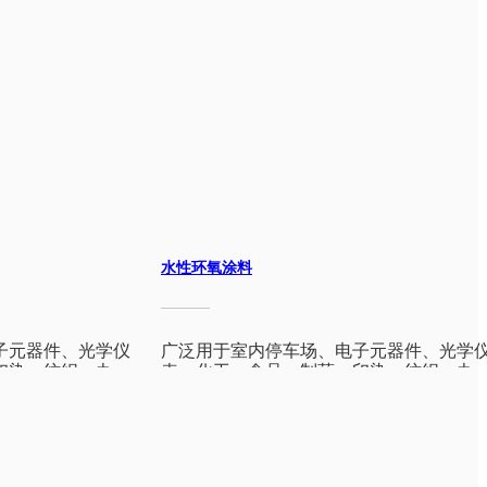
水性环氧涂料
子元器件、光学仪
广泛用于室内停车场、电子元器件、光学
印染、纺织、办公
表、化工、食品、制药、印染、纺织、办
墙顶基面
等需要防尘处理的车间及墙顶基面